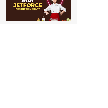
Ελέγξτε έξω τους πόρους
Δείτε τα πιο πρόσφατα
εκπαιδευτικά βίντεο, το
περιεχόμενο των
χρηστών και τις
εκπομπές