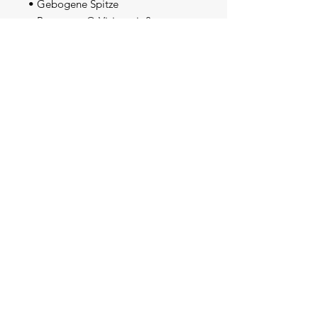
• Gebogene Spitze
• Permacurv®-Visier mit 8 
sichtbaren Nähten
• Silber unter dem Visier
• 2 gestickte Ösen
• Mesh-Rücken
• Gummiband
• Rohprodukt aus Bangladesch