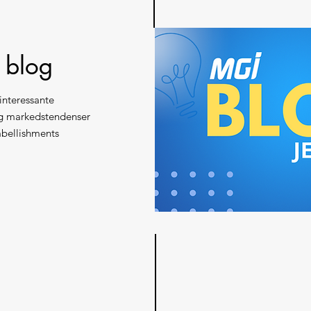
blog
interessante
og markedstendenser
Embellishments