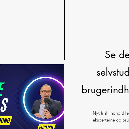
Se de
selvstu
brugerind
Nyt frisk indhold l
eksperterne og bru