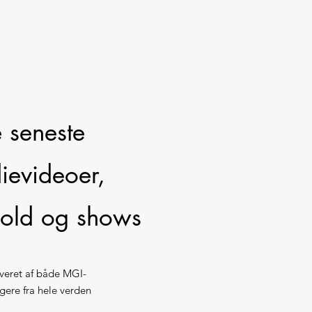
 seneste
dievideoer,
hold og shows
everet af både MGI-
gere fra hele verden