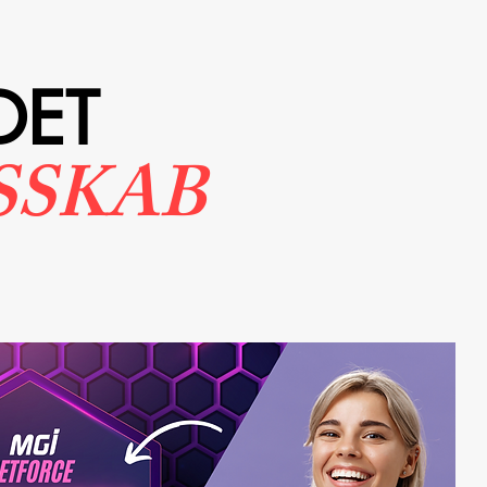
DET
SSKAB