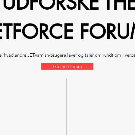
UDFORSKE
TH
ETFORCE FOR
e, hvad andre JETvarnish-brugere laver og taler om rundt om i verd
Gå ind i forum