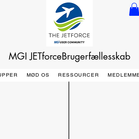
MGI JETforce
Brugerfællesskab
UPPER
MØD OS
RESSOURCER
MEDLEMM