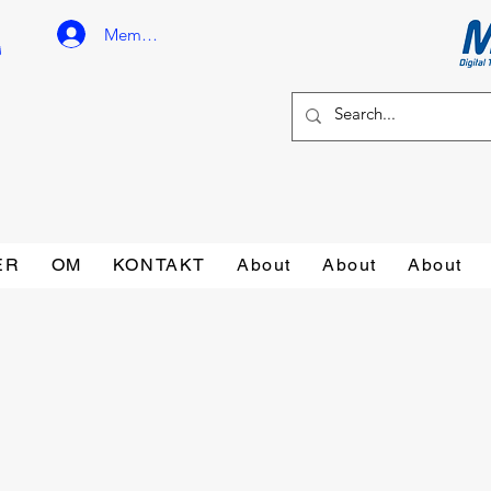
Member Login
ER
OM
KONTAKT
About
About
About