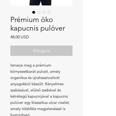
Prémium öko
kapucnis pulóver
Ár
48,00 USD
Elfogyott
Ismerje meg a prémium 
környezetbarát pulcsit, amely 
organikus és újrahasznosított 
anyagokból készült. Kényelmes 
szabásával, elülső zsebével és 
kétrétegű kapucnijával a kapucnis 
pulóver egy klasszikus utcai viselet, 
amely többféle megjelenéssel is 
formázható.