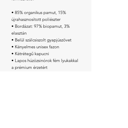
• 85% organikus pamut, 15% 
újrahasznosított poliészter
• Bordázat: 97% biopamut, 3% 
elasztán
• Belül szálcsiszolt gyapjúszövet
• Kényelmes unisex fazon
• Kétrétegű kapucni
• Lapos húzózsinórok fém lyukakkal 
a prémium érzetért
• Kenguru zseb
• Belső/külső címkefolt a 
márkajelzéshez
• Letéphető ápolási címke